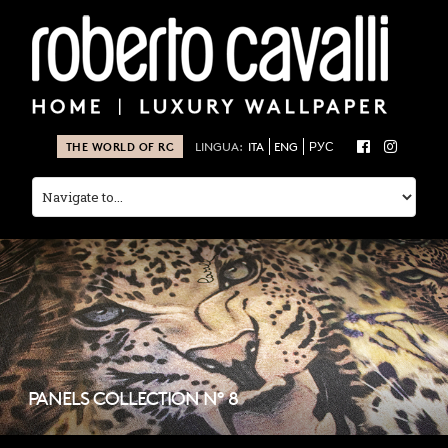
THE WORLD OF RC
LINGUA:
ITA
ENG
РУС
PANELS COLLECTION N° 8